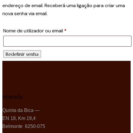
endereço de email. Receberá uma ligação para criar uma
nova senha via email.
Nome de utilizador ou email
*
Redefinir senha
Morada
Quinta da Bica —
EN 18, Km 19,4
Belmonte 6250-075